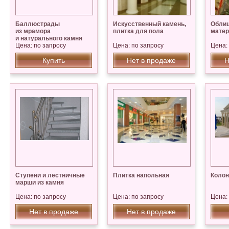
Баллюстрады
Искусственный камень,
Облиц
из мрамора
плитка для пола
мате
и натурального камня
Цена: по запросу
Цена: по запросу
Цена:
Купить
Нет в продаже
Н
Ступени и лестничные
Плитка напольная
Колон
марши из камня
Цена: по запросу
Цена: по запросу
Цена:
Нет в продаже
Нет в продаже