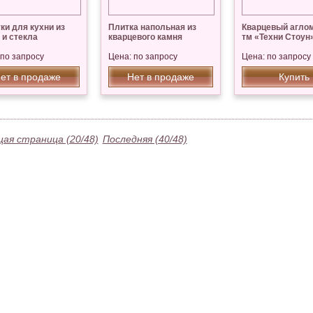
ки для кухни из
Плитка напольная из
Кварцевый агло
 и стекла
кварцевого камня
тм «Техни Стоун
 по запросу
Цена: по запросу
Цена: по запросу
ет в продаже
Нет в продаже
Купить
ая страница (20/48)
Последняя (40/48)